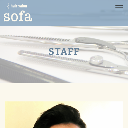
HOME
ホーム
SALON
サロン
MENU
メニュー
STAFF
CONCEPT
コンセプト
PRODUCT
プロダクト
STYLE
スタイル
STAFF
スタッフ
NEWS
ニュース
BLOG
ブログ
RECRUIT
リクルート
CONTACT
コンタクト