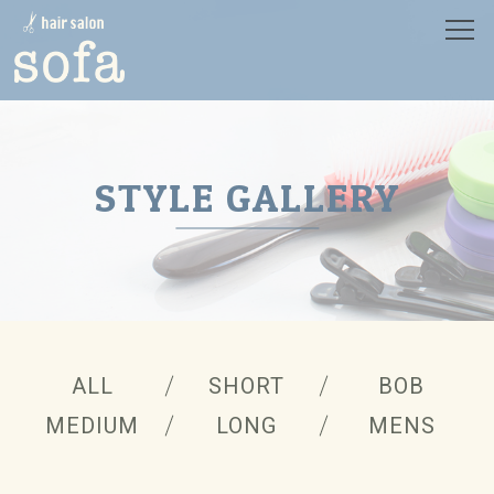
HOME
ホーム
SALON
サロン
MENU
メニュー
STYLE GALLERY
CONCEPT
コンセプト
PRODUCT
プロダクト
STYLE
スタイル
STAFF
スタッフ
NEWS
ニュース
ALL
SHORT
BOB
BLOG
ブログ
MEDIUM
LONG
MENS
RECRUIT
リクルート
CONTACT
コンタクト